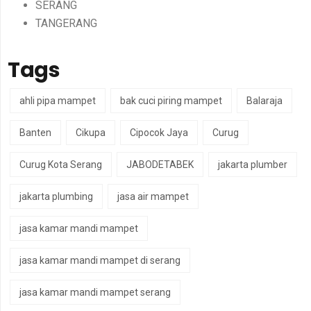
SERANG
TANGERANG
Tags
ahli pipa mampet
bak cuci piring mampet
Balaraja
Banten
Cikupa
Cipocok Jaya
Curug
Curug Kota Serang
JABODETABEK
jakarta plumber
jakarta plumbing
jasa air mampet
jasa kamar mandi mampet
jasa kamar mandi mampet di serang
jasa kamar mandi mampet serang