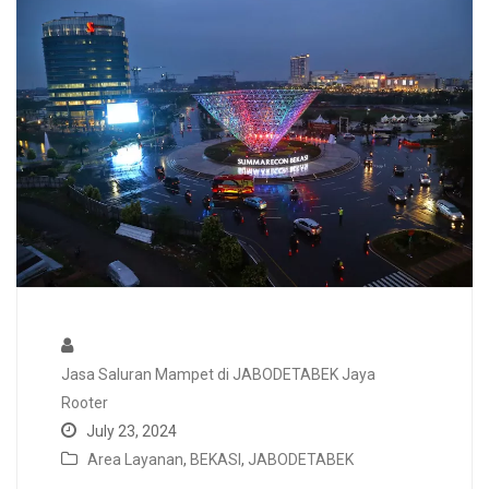
Jasa Saluran Mampet di JABODETABEK Jaya
Rooter
July 23, 2024
Area Layanan
,
BEKASI
,
JABODETABEK