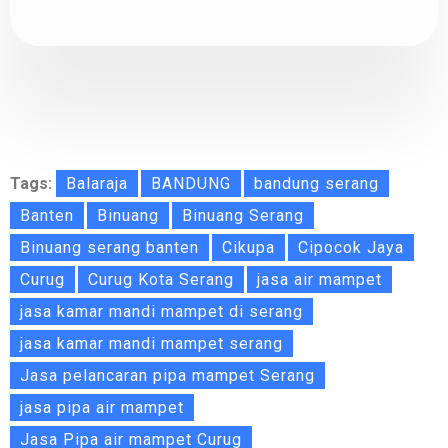
Tags:
Balaraja
BANDUNG
bandung serang
Banten
Binuang
Binuang Serang
Binuang serang banten
Cikupa
Cipocok Jaya
Curug
Curug Kota Serang
jasa air mampet
jasa kamar mandi mampet di serang
jasa kamar mandi mampet serang
Jasa pelancaran pipa mampet Serang
jasa pipa air mampet
Jasa Pipa air mampet Curug