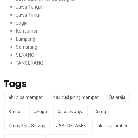
Jawa Tengah
Jawa Timur
Jogja
Konsumen
Lampung
Semarang
SERANG
TANGERANG
Tags
ahli pipa mampet
bak cuci piring mampet
Balaraja
Banten
Cikupa
Cipocok Jaya
Curug
Curug Kota Serang
JABODETABEK
jakarta plumber