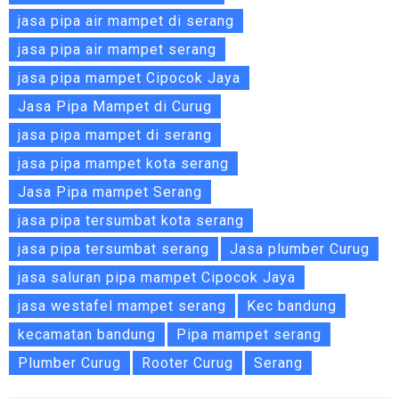
jasa pipa air mampet di serang
jasa pipa air mampet serang
jasa pipa mampet Cipocok Jaya
Jasa Pipa Mampet di Curug
jasa pipa mampet di serang
jasa pipa mampet kota serang
Jasa Pipa mampet Serang
jasa pipa tersumbat kota serang
jasa pipa tersumbat serang
Jasa plumber Curug
jasa saluran pipa mampet Cipocok Jaya
jasa westafel mampet serang
Kec bandung
kecamatan bandung
Pipa mampet serang
Plumber Curug
Rooter Curug
Serang