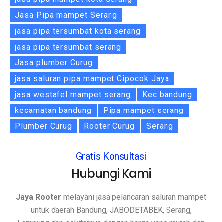
Jasa Pipa mampet Serang
jasa pipa tersumbat kota serang
jasa pipa tersumbat serang
Jasa plumber Curug
jasa saluran pipa mampet Cipocok Jaya
jasa westafel mampet serang
Kec bandung
kecamatan bandung
Pipa mampet serang
Plumber Curug
Rooter Curug
Serang
Gratis Konsultasi
Hubungi Kami
Jaya Rooter
melayani jasa pelancaran saluran mampet
untuk daerah Bandung, JABODETABEK, Serang,