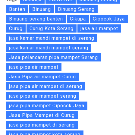
Banten
Binuang
Binuang Serang
Binuang serang banten
Cikupa
Cipocok Jaya
Curug
Curug Kota Serang
jasa air mampet
jasa kamar mandi mampet di serang
jasa kamar mandi mampet serang
Jasa pelancaran pipa mampet Serang
jasa pipa air mampet
Jasa Pipa air mampet Curug
jasa pipa air mampet di serang
jasa pipa air mampet serang
jasa pipa mampet Cipocok Jaya
Jasa Pipa Mampet di Curug
jasa pipa mampet di serang
jasa pipa mampet kota serang