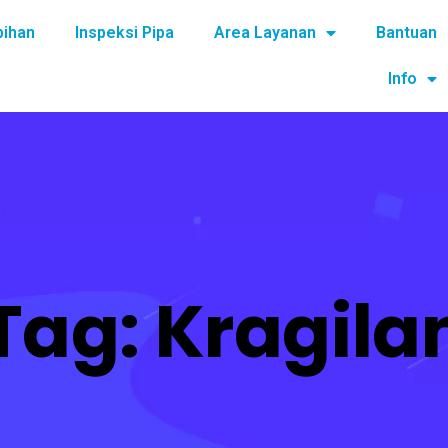
bihan
Inspeksi Pipa
Area Layanan
Bantuan
Info
Tag:
Kragila