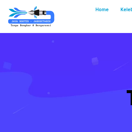
Home
Kele