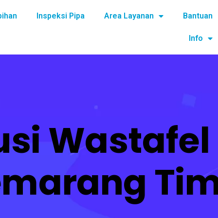
bihan
Inspeksi Pipa
Area Layanan
Bantuan
Info
usi Wastafe
emarang Tim